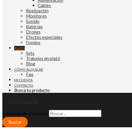
Alimentación
Cables
Realización
Monitores
Sonido
Baterías
Drones
Efectos especiales
Fondos
PLATO
Sets
Trabajos en plató
Blog
CÓMO ALQUILAR
Faq
MI CUENTA
CONTACTO
Busca tu producto
0,00
€
0
Carrito
Búsqueda de productos
Buscar