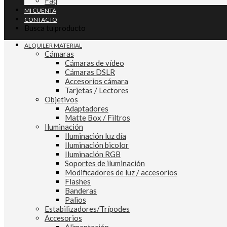
Faq
MI CUENTA
CONTACTO
Busca tu producto
ALQUILER MATERIAL
Cámaras
Cámaras de vídeo
Cámaras DSLR
Accesorios cámara
Tarjetas / Lectores
Objetivos
Adaptadores
Matte Box / Filtros
Iluminación
Iluminación luz día
Iluminación bicolor
Iluminación RGB
Soportes de iluminación
Modificadores de luz / accesorios
Flashes
Banderas
Palios
Estabilizadores/Trípodes
Accesorios