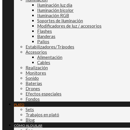
Iluminación luz día
Iluminación bicolor
Iluminación RGB
Soportes de iluminación
Modificadores de luz / accesorios
Flashes
Banderas
Palios
Estabilizadores/Trípodes
Accesorios
Alimentación
Cables
Realización
Monitores
Sonido
Baterías
Drones
Efectos especiales
Fondos
PLATO
Sets
Trabajos en plató
Blog
CÓMO ALQUILAR