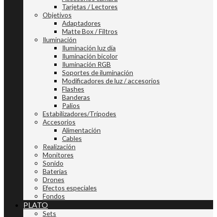
Tarjetas / Lectores
Objetivos
Adaptadores
Matte Box / Filtros
Iluminación
Iluminación luz día
Iluminación bicolor
Iluminación RGB
Soportes de iluminación
Modificadores de luz / accesorios
Flashes
Banderas
Palios
Estabilizadores/Trípodes
Accesorios
Alimentación
Cables
Realización
Monitores
Sonido
Baterías
Drones
Efectos especiales
Fondos
PLATO
Sets