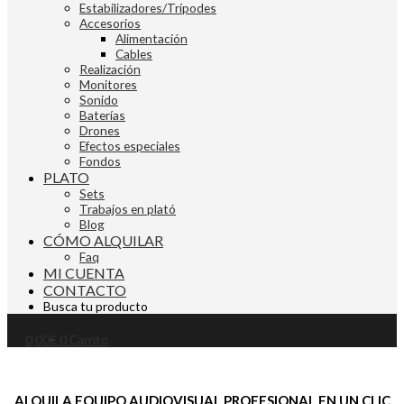
Estabilizadores/Trípodes
Accesorios
Alimentación
Cables
Realización
Monitores
Sonido
Baterías
Drones
Efectos especiales
Fondos
PLATO
Sets
Trabajos en plató
Blog
CÓMO ALQUILAR
Faq
MI CUENTA
CONTACTO
Busca tu producto
0,00
€
0
Carrito
ALQUILA EQUIPO AUDIOVISUAL PROFESIONAL EN UN CLIC