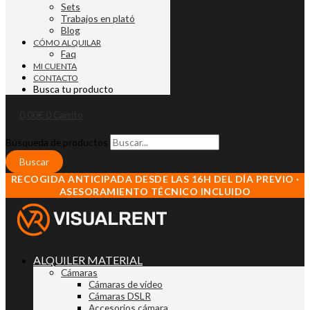
Sets
Trabajos en plató
Blog
CÓMO ALQUILAR
Faq
MI CUENTA
CONTACTO
Busca tu producto
0,00
€
0
Carrito
Búsqueda de productos
Buscar
RECOGIDA ANTICIPADA DESDE LAS 16H DEL DÍA PREVIO ·
ASESORAMIENTO TÉCNICO INCLUIDO
ALQUILER MATERIAL
Cámaras
Cámaras de vídeo
Cámaras DSLR
Accesorios cámara