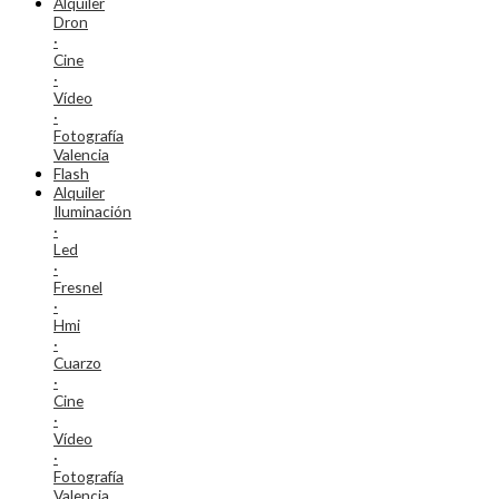
Alquiler
Dron
·
Cine
·
Vídeo
·
Fotografía
Valencia
Flash
Alquiler
Iluminación
·
Led
·
Fresnel
·
Hmi
·
Cuarzo
·
Cine
·
Vídeo
·
Fotografía
Valencia