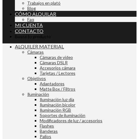
Trabajos en plató
Blog
CÓMO ALQUILAR
Faq
MI CUENTA
CONTACTO
Busca tu producto
ALQUILER MATERIAL
Cámaras
Cámaras de vídeo
Cámaras DSLR
Accesorios cámara
Tarjetas / Lectores
Objetivos
Adaptadores
Matte Box / Filtros
Iluminación
Iluminación luz día
Iluminación bicolor
Iluminación RGB
Soportes de iluminación
Modificadores de luz / accesorios
Flashes
Banderas
Palios