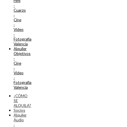
Hmi
·
Cuarzo
·
Cine
·
Vídeo
·
Fotografía
Valencia
Alquiler
Objetivos
·
Cine
·
Vídeo
·
Fotografía
Valencia
¿CÓMO
SE
ALQUILA?
Socios
Alquiler
Audio
·