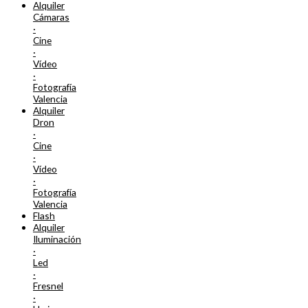
Alquiler
Cámaras
·
Cine
·
Vídeo
·
Fotografía
Valencia
Alquiler
Dron
·
Cine
·
Vídeo
·
Fotografía
Valencia
Flash
Alquiler
Iluminación
·
Led
·
Fresnel
·