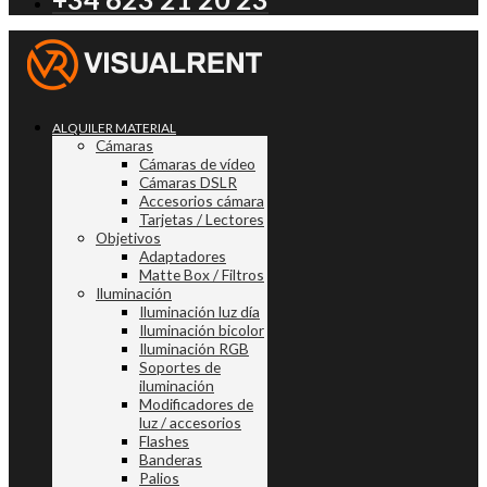
ALQUILER MATERIAL
Cámaras
Cámaras de vídeo
Cámaras DSLR
Accesorios cámara
Tarjetas / Lectores
Objetivos
Adaptadores
Matte Box / Filtros
Iluminación
Iluminación luz día
Iluminación bicolor
Iluminación RGB
Soportes de
iluminación
Modificadores de
luz / accesorios
Flashes
Banderas
Palios