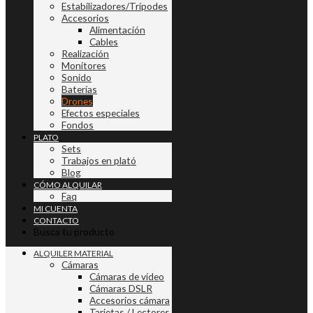
Estabilizadores/Trípodes
Accesorios
Alimentación
Cables
Realización
Monitores
Sonido
Baterías
Drones
Efectos especiales
Fondos
PLATO
Sets
Trabajos en plató
Blog
CÓMO ALQUILAR
Faq
MI CUENTA
CONTACTO
Busca tu producto
ALQUILER MATERIAL
Cámaras
Cámaras de vídeo
Cámaras DSLR
Accesorios cámara
Tarjetas / Lectores