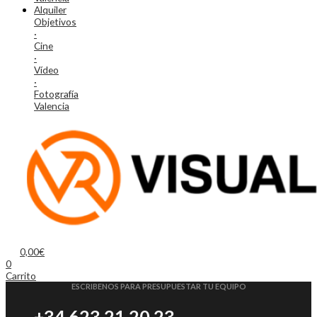
Alquiler
Objetivos
·
Cine
·
Vídeo
·
Fotografía
Valencia
0,00
€
0
Carrito
ESCRIBENOS PARA PRESUPUESTAR TU EQUIPO
+34 623 21 20 23