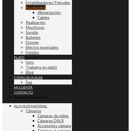
Estabilizadores/Trípodes
Accesorios
Alimentación
Cables
Realización
Monitores
Sonido
Baterías
Drones
Efectos especiales
Fondos
PLATO
Sets
Trabajos en plató
Blog
CÓMO ALQUILAR
Faq
MI CUENTA
CONTACTO
Busca tu producto
ALQUILER MATERIAL
Cámaras
Cámaras de vídeo
Cámaras DSLR
Accesorios cámara
Tarjetas / Lectores