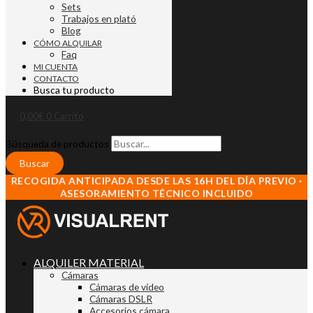
Sets
Trabajos en plató
Blog
CÓMO ALQUILAR
Faq
MI CUENTA
CONTACTO
Busca tu producto
0,00
€
0
Carrito
Búsqueda de productos
Buscar
RECOGIDA ANTICIPADA DESDE LAS 16H DEL DÍA PREVIO ·
ASESORAMIENTO TÉCNICO INCLUIDO
ALQUILER MATERIAL
Cámaras
Cámaras de vídeo
Cámaras DSLR
Accesorios cámara