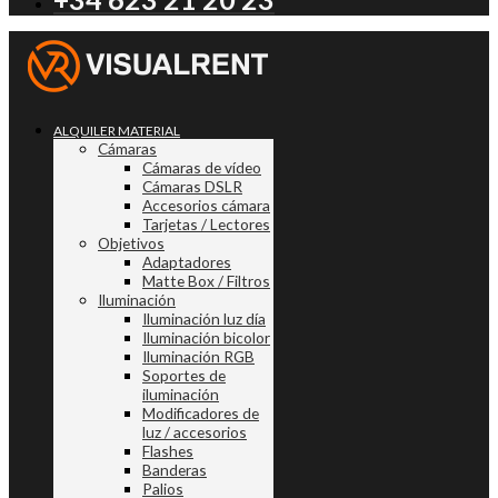
ALQUILER MATERIAL
Cámaras
Cámaras de vídeo
Cámaras DSLR
Accesorios cámara
Tarjetas / Lectores
Objetivos
Adaptadores
Matte Box / Filtros
Iluminación
Iluminación luz día
Iluminación bicolor
Iluminación RGB
Soportes de
iluminación
Modificadores de
luz / accesorios
Flashes
Banderas
Palios