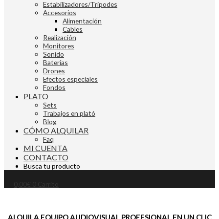
Estabilizadores/Trípodes
Accesorios
Alimentación
Cables
Realización
Monitores
Sonido
Baterías
Drones
Efectos especiales
Fondos
PLATO
Sets
Trabajos en plató
Blog
CÓMO ALQUILAR
Faq
MI CUENTA
CONTACTO
Busca tu producto
0,00
€
0
Carrito
ALQUILA EQUIPO AUDIOVISUAL PROFESIONAL EN UN CLIC