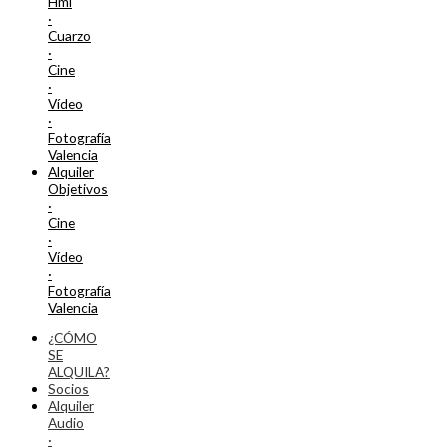
Hmi
·
Cuarzo
·
Cine
·
Vídeo
·
Fotografía
Valencia
Alquiler
Objetivos
·
Cine
·
Vídeo
·
Fotografía
Valencia
¿CÓMO
SE
ALQUILA?
Socios
Alquiler
Audio
·