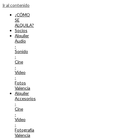
Ir al contenido
¿CÓMO
SE
ALQUILA?
Socios
Alquiler
Audio
·
Sonido
·
Cine
·
Vídeo
·
Fotos
Valencia
Alquiler
Accesorios
·
Cine
·
Vídeo
·
Fotografía
Valencia