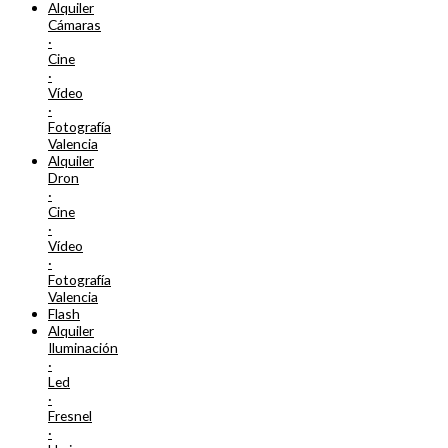
Alquiler
Cámaras
·
Cine
·
Vídeo
·
Fotografía
Valencia
Alquiler
Dron
·
Cine
·
Vídeo
·
Fotografía
Valencia
Flash
Alquiler
Iluminación
·
Led
·
Fresnel
·