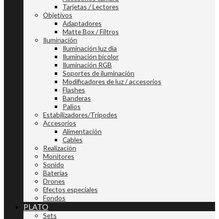
Tarjetas / Lectores
Objetivos
Adaptadores
Matte Box / Filtros
Iluminación
Iluminación luz día
Iluminación bicolor
Iluminación RGB
Soportes de iluminación
Modificadores de luz / accesorios
Flashes
Banderas
Palios
Estabilizadores/Trípodes
Accesorios
Alimentación
Cables
Realización
Monitores
Sonido
Baterías
Drones
Efectos especiales
Fondos
PLATO
Sets