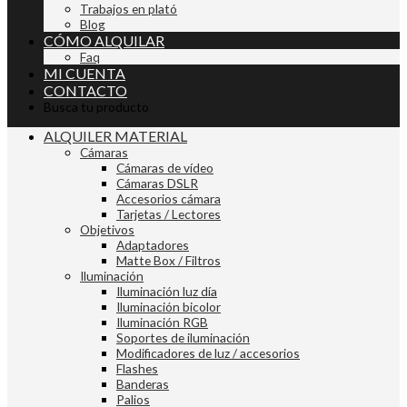
Trabajos en plató
Blog
CÓMO ALQUILAR
Faq
MI CUENTA
CONTACTO
Busca tu producto
ALQUILER MATERIAL
Cámaras
Cámaras de vídeo
Cámaras DSLR
Accesorios cámara
Tarjetas / Lectores
Objetivos
Adaptadores
Matte Box / Filtros
Iluminación
Iluminación luz día
Iluminación bicolor
Iluminación RGB
Soportes de iluminación
Modificadores de luz / accesorios
Flashes
Banderas
Palios