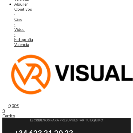
Alquiler
Objetivos
·
Cine
·
Vídeo
·
Fotografía
Valencia
0,00
€
0
Carrito
ESCRIBENOS PARA PRESUPUESTAR TU EQUIPO
+34 623 21 20 23