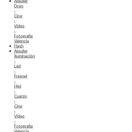
Alquiler
Dron
·
Cine
·
Vídeo
·
Fotografía
Valencia
Flash
Alquiler
Iluminación
·
Led
·
Fresnel
·
Hmi
·
Cuarzo
·
Cine
·
Vídeo
·
Fotografía
Valencia