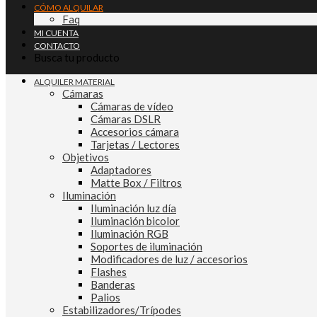
CÓMO ALQUILAR
Faq
MI CUENTA
CONTACTO
Busca tu producto
ALQUILER MATERIAL
Cámaras
Cámaras de vídeo
Cámaras DSLR
Accesorios cámara
Tarjetas / Lectores
Objetivos
Adaptadores
Matte Box / Filtros
Iluminación
Iluminación luz día
Iluminación bicolor
Iluminación RGB
Soportes de iluminación
Modificadores de luz / accesorios
Flashes
Banderas
Palios
Estabilizadores/Trípodes