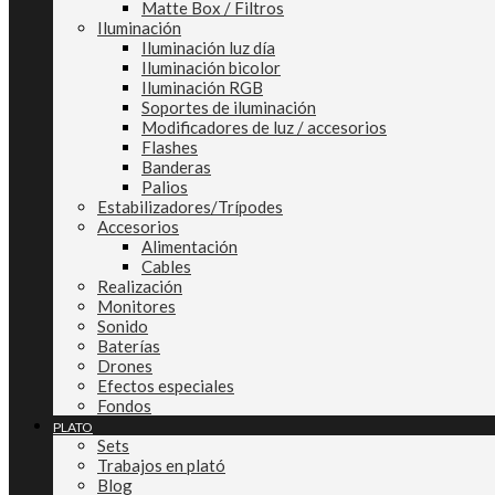
Matte Box / Filtros
Iluminación
Iluminación luz día
Iluminación bicolor
Iluminación RGB
Soportes de iluminación
Modificadores de luz / accesorios
Flashes
Banderas
Palios
Estabilizadores/Trípodes
Accesorios
Alimentación
Cables
Realización
Monitores
Sonido
Baterías
Drones
Efectos especiales
Fondos
PLATO
Sets
Trabajos en plató
Blog