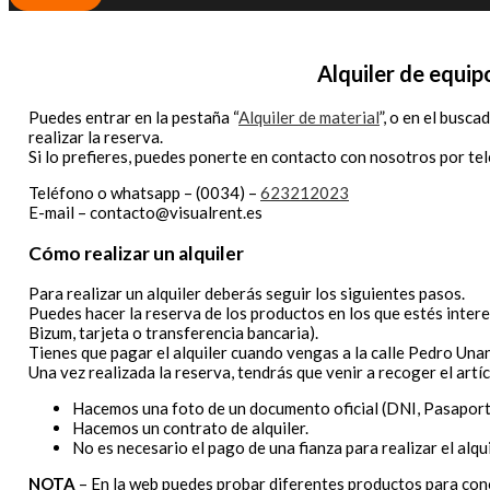
Alquiler de equipo
Puedes entrar en la pestaña “
Alquiler de material
”, o en el busc
realizar la reserva.
Si lo prefieres, puedes ponerte en contacto con nosotros por te
Teléfono o whatsapp – (0034) –
623212023
E-mail – contacto@visualrent.es
Cómo realizar un alquiler
Para realizar un alquiler deberás seguir los siguientes pasos.
Puedes hacer la reserva de los productos en los que estés intere
Bizum, tarjeta o transferencia bancaria).
Tienes que pagar el alquiler cuando vengas a la calle Pedro Unan
Una vez realizada la reserva, tendrás que venir a recoger el ar
Hacemos una foto de un documento oficial (DNI, Pasaporte,
Hacemos un contrato de alquiler.
No es necesario el pago de una fianza para realizar el alqui
NOTA
– En la web puedes probar diferentes productos para cono