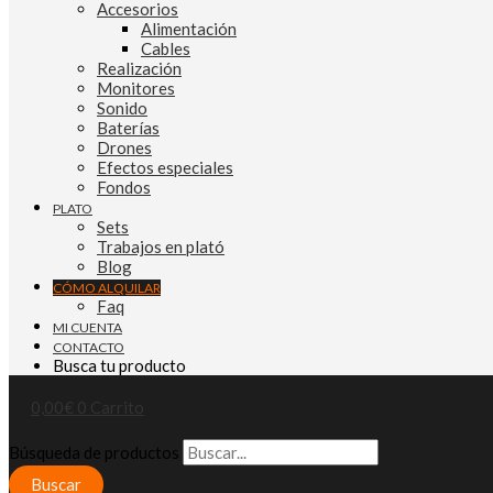
Accesorios
Alimentación
Cables
Realización
Monitores
Sonido
Baterías
Drones
Efectos especiales
Fondos
PLATO
Sets
Trabajos en plató
Blog
CÓMO ALQUILAR
Faq
MI CUENTA
CONTACTO
Busca tu producto
0,00
€
0
Carrito
Búsqueda de productos
Buscar