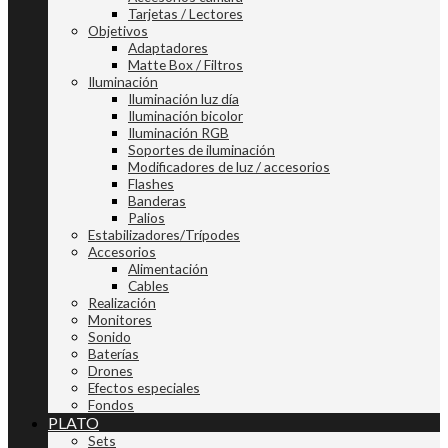
Tarjetas / Lectores
Objetivos
Adaptadores
Matte Box / Filtros
Iluminación
Iluminación luz día
Iluminación bicolor
Iluminación RGB
Soportes de iluminación
Modificadores de luz / accesorios
Flashes
Banderas
Palios
Estabilizadores/Trípodes
Accesorios
Alimentación
Cables
Realización
Monitores
Sonido
Baterías
Drones
Efectos especiales
Fondos
PLATO
Sets