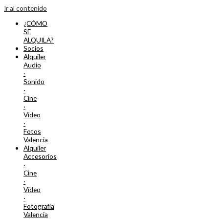
Ir al contenido
¿CÓMO
SE
ALQUILA?
Socios
Alquiler
Audio
·
Sonido
·
Cine
·
Vídeo
·
Fotos
Valencia
Alquiler
Accesorios
·
Cine
·
Vídeo
·
Fotografía
Valencia