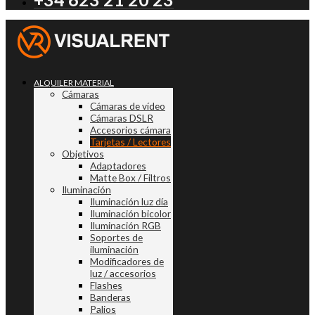
ALQUILER MATERIAL
Cámaras
Cámaras de vídeo
Cámaras DSLR
Accesorios cámara
Tarjetas / Lectores
Objetivos
Adaptadores
Matte Box / Filtros
Iluminación
Iluminación luz día
Iluminación bicolor
Iluminación RGB
Soportes de
iluminación
Modificadores de
luz / accesorios
Flashes
Banderas
Palios