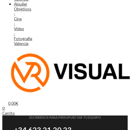
Alquiler
Objetivos
·
Cine
·
Vídeo
·
Fotografía
Valencia
0,00
€
0
Carrito
ESCRIBENOS PARA PRESUPUESTAR TU EQUIPO
+34 623 21 20 23