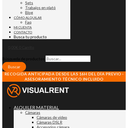
Sets
Trabajos en plató
Blog
CÓMO ALQUILAR
Faq
MI CUENTA
CONTACTO
Busca tu producto
0,00
€
0
Carrito
Búsqueda de productos
Buscar
RECOGIDA ANTICIPADA DESDE LAS 16H DEL DÍA PREVIO ·
ASESORAMIENTO TÉCNICO INCLUIDO
ALQUILER MATERIAL
Cámaras
Cámaras de vídeo
Cámaras DSLR
Accesorios cámara