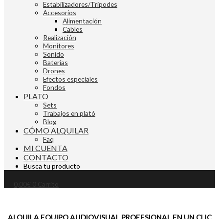
Estabilizadores/Trípodes
Accesorios
Alimentación
Cables
Realización
Monitores
Sonido
Baterías
Drones
Efectos especiales
Fondos
PLATO
Sets
Trabajos en plató
Blog
CÓMO ALQUILAR
Faq
MI CUENTA
CONTACTO
Busca tu producto
0,00
€
0
Carrito
ALQUILA EQUIPO AUDIOVISUAL PROFESIONAL EN UN CLIC