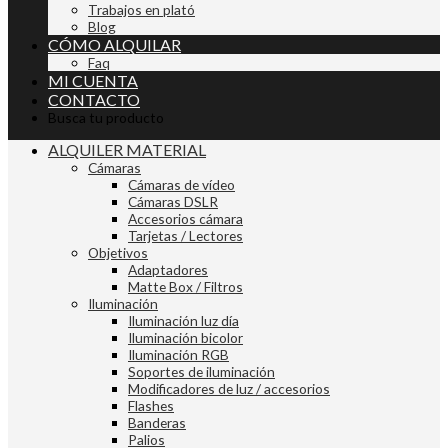
Trabajos en plató
Blog
CÓMO ALQUILAR
Faq
MI CUENTA
CONTACTO
Busca tu producto
ALQUILER MATERIAL
Cámaras
Cámaras de vídeo
Cámaras DSLR
Accesorios cámara
Tarjetas / Lectores
Objetivos
Adaptadores
Matte Box / Filtros
Iluminación
Iluminación luz día
Iluminación bicolor
Iluminación RGB
Soportes de iluminación
Modificadores de luz / accesorios
Flashes
Banderas
Palios