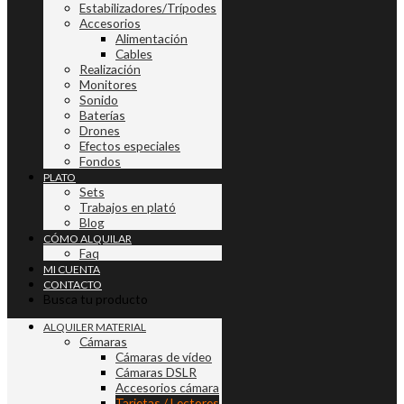
Estabilizadores/Trípodes
Accesorios
Alimentación
Cables
Realización
Monitores
Sonido
Baterías
Drones
Efectos especiales
Fondos
PLATO
Sets
Trabajos en plató
Blog
CÓMO ALQUILAR
Faq
MI CUENTA
CONTACTO
Busca tu producto
ALQUILER MATERIAL
Cámaras
Cámaras de vídeo
Cámaras DSLR
Accesorios cámara
Tarjetas / Lectores