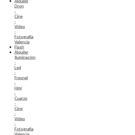
Alquiler
Dron
·
Cine
·
Vídeo
·
Fotografía
Valencia
Flash
Alquiler
Iluminación
·
Led
·
Fresnel
·
Hmi
·
Cuarzo
·
Cine
·
Vídeo
·
Fotografía
Valencia