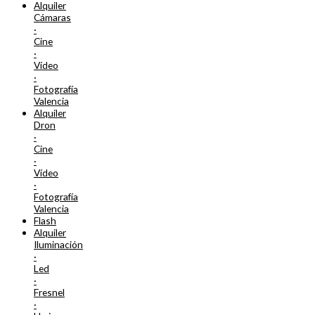
Alquiler
Cámaras
·
Cine
·
Vídeo
·
Fotografía
Valencia
Alquiler
Dron
·
Cine
·
Vídeo
·
Fotografía
Valencia
Flash
Alquiler
Iluminación
·
Led
·
Fresnel
·