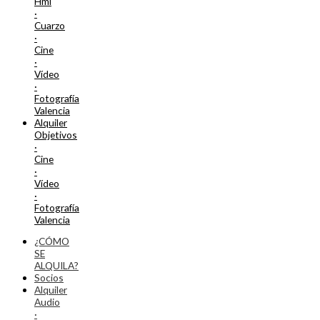
Hmi
·
Cuarzo
·
Cine
·
Vídeo
·
Fotografía
Valencia
Alquiler
Objetivos
·
Cine
·
Vídeo
·
Fotografía
Valencia
¿CÓMO
SE
ALQUILA?
Socios
Alquiler
Audio
·