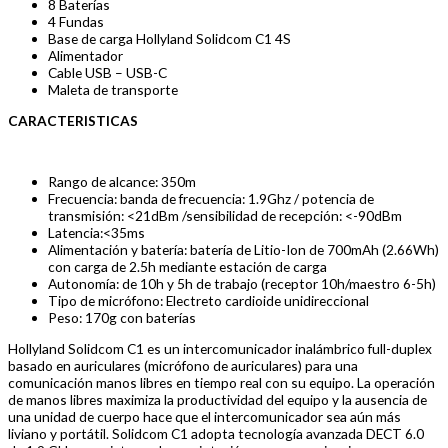
8 Baterías
4 Fundas
Base de carga Hollyland Solidcom C1 4S
Alimentador
Cable USB – USB-C
Maleta de transporte
CARACTERISTICAS
Rango de alcance: 350m
Frecuencia: banda de frecuencia: 1.9Ghz / potencia de
transmisión: <21dBm /sensibilidad de recepción: <-90dBm
Latencia:<35ms
Alimentación y batería: batería de Litio-Ion de 700mAh (2.66Wh)
con carga de 2.5h mediante estación de carga
Autonomía: de 10h y 5h de trabajo (receptor 10h/maestro 6-5h)
Tipo de micrófono: Electreto cardioide unidireccional
Peso: 170g con baterías
Hollyland Solidcom C1 es un intercomunicador inalámbrico full-duplex
basado en auriculares (micrófono de auriculares) para una
comunicación manos libres en tiempo real con su equipo. La operación
de manos libres maximiza la productividad del equipo y la ausencia de
una unidad de cuerpo hace que el intercomunicador sea aún más
liviano y portátil. Solidcom C1 adopta tecnología avanzada DECT 6.0