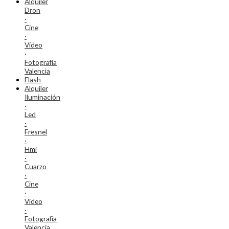
Alquiler
Dron
·
Cine
·
Vídeo
·
Fotografía
Valencia
Flash
Alquiler
Iluminación
·
Led
·
Fresnel
·
Hmi
·
Cuarzo
·
Cine
·
Vídeo
·
Fotografía
Valencia