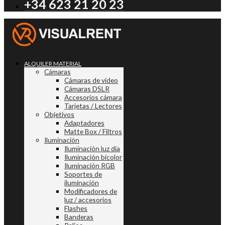
+34 623 21 20 23
ALQUILER MATERIAL
Cámaras
Cámaras de vídeo
Cámaras DSLR
Accesorios cámara
Tarjetas / Lectores
Objetivos
Adaptadores
Matte Box / Filtros
Iluminación
Iluminación luz día
Iluminación bicolor
Iluminación RGB
Soportes de
iluminación
Modificadores de
luz / accesorios
Flashes
Banderas