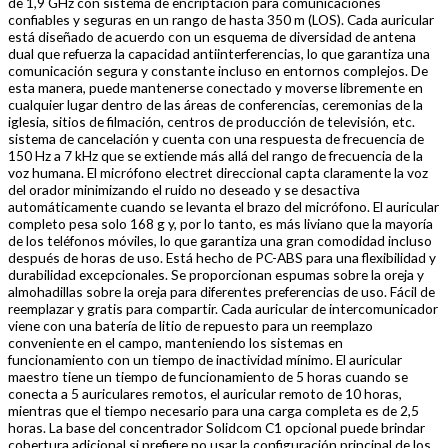
de 1,9 GHz con sistema de encriptación para comunicaciones
confiables y seguras en un rango de hasta 350 m (LOS). Cada auricular
está diseñado de acuerdo con un esquema de diversidad de antena
dual que refuerza la capacidad antiinterferencias, lo que garantiza una
comunicación segura y constante incluso en entornos complejos. De
esta manera, puede mantenerse conectado y moverse libremente en
cualquier lugar dentro de las áreas de conferencias, ceremonias de la
iglesia, sitios de filmación, centros de producción de televisión, etc.
sistema de cancelación y cuenta con una respuesta de frecuencia de
150 Hz a 7 kHz que se extiende más allá del rango de frecuencia de la
voz humana. El micrófono electret direccional capta claramente la voz
del orador minimizando el ruido no deseado y se desactiva
automáticamente cuando se levanta el brazo del micrófono. El auricular
completo pesa solo 168 g y, por lo tanto, es más liviano que la mayoría
de los teléfonos móviles, lo que garantiza una gran comodidad incluso
después de horas de uso. Está hecho de PC-ABS para una flexibilidad y
durabilidad excepcionales. Se proporcionan espumas sobre la oreja y
almohadillas sobre la oreja para diferentes preferencias de uso. Fácil de
reemplazar y gratis para compartir. Cada auricular de intercomunicador
viene con una batería de litio de repuesto para un reemplazo
conveniente en el campo, manteniendo los sistemas en
funcionamiento con un tiempo de inactividad mínimo. El auricular
maestro tiene un tiempo de funcionamiento de 5 horas cuando se
conecta a 5 auriculares remotos, el auricular remoto de 10 horas,
mientras que el tiempo necesario para una carga completa es de 2,5
horas. La base del concentrador Solidcom C1 opcional puede brindar
cobertura adicional si prefiere no usar la configuración principal de los