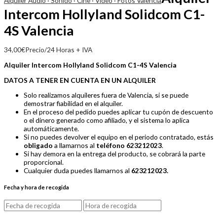
Alquiler Audio · Sonido · Cine · Vídeo · Fotos Valencia
Intercom Hollyland Solidcom C1-
4S Valencia
34,00
€
Precio/24 Horas + IVA
Alquiler Intercom Hollyland Solidcom C1-4S Valencia
DATOS A TENER EN CUENTA EN UN ALQUILER
Solo realizamos alquileres fuera de Valencia, si se puede
demostrar fiabilidad en el alquiler.
En el proceso del pedido puedes aplicar tu cupón de descuento
o el dinero generado como afiliado, y el sistema lo aplica
automáticamente.
Si no puedes devolver el equipo en el periodo contratado, estás
obligado
a llamarnos al
teléfono 623212023
.
Si hay demora en la entrega del producto, se cobrará la parte
proporcional.
Cualquier duda puedes llamarnos al
623212023.
Fecha y hora de recogida