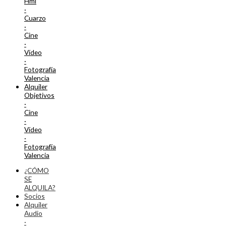
Hmi
·
Cuarzo
·
Cine
·
Vídeo
·
Fotografía
Valencia
Alquiler
Objetivos
·
Cine
·
Vídeo
·
Fotografía
Valencia
¿CÓMO
SE
ALQUILA?
Socios
Alquiler
Audio
·