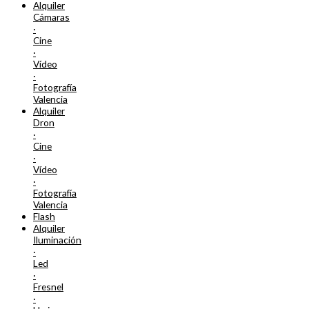
Alquiler
Cámaras
·
Cine
·
Vídeo
·
Fotografía
Valencia
Alquiler
Dron
·
Cine
·
Vídeo
·
Fotografía
Valencia
Flash
Alquiler
Iluminación
·
Led
·
Fresnel
·