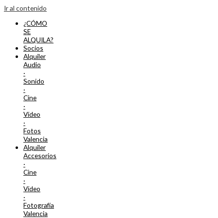
Ir al contenido
¿CÓMO
SE
ALQUILA?
Socios
Alquiler
Audio
·
Sonido
·
Cine
·
Vídeo
·
Fotos
Valencia
Alquiler
Accesorios
·
Cine
·
Vídeo
·
Fotografía
Valencia