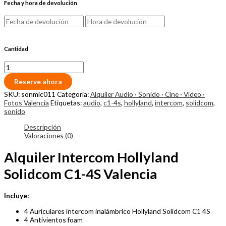
Fecha y hora de devolución
Cantidad
Reserve ahora
SKU:
sonmic011
Categoría:
Alquiler Audio · Sonido · Cine · Vídeo ·
Fotos Valencia
Etiquetas:
audio
,
c1-4s
,
hollyland
,
intercom
,
solidcom
,
sonido
Descripción
Valoraciones (0)
Alquiler Intercom Hollyland
Solidcom C1-4S Valencia
Incluye:
4 Auriculares intercom inalámbrico Hollyland Solidcom C1 4S
4 Antivientos foam