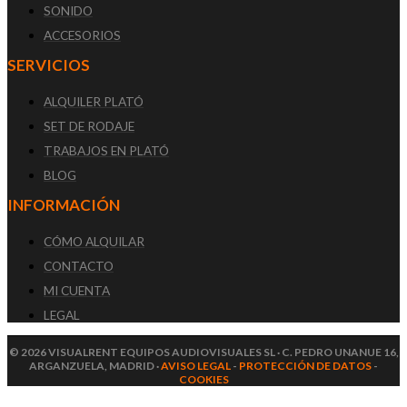
SONIDO
ACCESORIOS
SERVICIOS
ALQUILER PLATÓ
SET DE RODAJE
TRABAJOS EN PLATÓ
BLOG
INFORMACIÓN
CÓMO ALQUILAR
CONTACTO
MI CUENTA
LEGAL
© 2026 VISUALRENT EQUIPOS AUDIOVISUALES SL · C. PEDRO UNANUE 16,
ARGANZUELA, MADRID ·
AVISO LEGAL
-
PROTECCIÓN DE DATOS
-
COOKIES