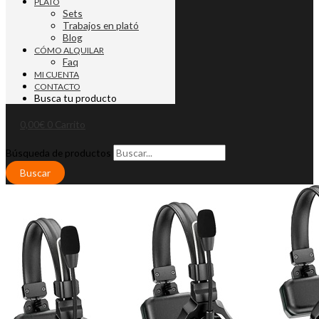
PLATO
Sets
Trabajos en plató
Blog
CÓMO ALQUILAR
Faq
MI CUENTA
CONTACTO
Busca tu producto
0,00
€
0
Carrito
Búsqueda de productos
Buscar