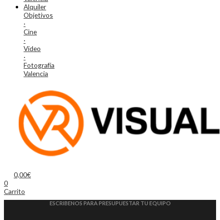
Alquiler
Objetivos
·
Cine
·
Vídeo
·
Fotografía
Valencia
0,00
€
0
Carrito
ESCRIBENOS PARA PRESUPUESTAR TU EQUIPO