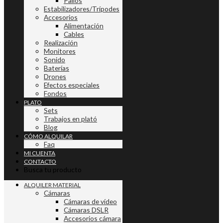
Palios
Estabilizadores/Trípodes
Accesorios
Alimentación
Cables
Realización
Monitores
Sonido
Baterías
Drones
Efectos especiales
Fondos
PLATO
Sets
Trabajos en plató
Blog
CÓMO ALQUILAR
Faq
MI CUENTA
CONTACTO
Busca tu producto
ALQUILER MATERIAL
Cámaras
Cámaras de vídeo
Cámaras DSLR
Accesorios cámara