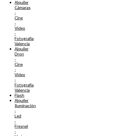
Alquiler
Cámaras
·
Cine
·
Vídeo
·
Fotografía
Valencia
Alquiler
Dron
·
Cine
·
Vídeo
·
Fotografía
Valencia
Flash
Alquiler
Iluminación
·
Led
·
Fresnel
·