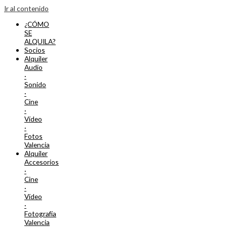
Ir al contenido
¿CÓMO
SE
ALQUILA?
Socios
Alquiler
Audio
·
Sonido
·
Cine
·
Vídeo
·
Fotos
Valencia
Alquiler
Accesorios
·
Cine
·
Vídeo
·
Fotografía
Valencia