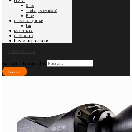
PLATO
Sets
Trabajos en plató
Blog
CÓMO ALQUILAR
Faq
MI CUENTA
CONTACTO
Busca tu producto
0,00
€
0
Carrito
Búsqueda de productos
Buscar