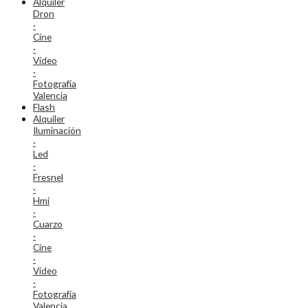
Alquiler
Dron
·
Cine
·
Vídeo
·
Fotografía
Valencia
Flash
Alquiler
Iluminación
·
Led
·
Fresnel
·
Hmi
·
Cuarzo
·
Cine
·
Vídeo
·
Fotografía
Valencia