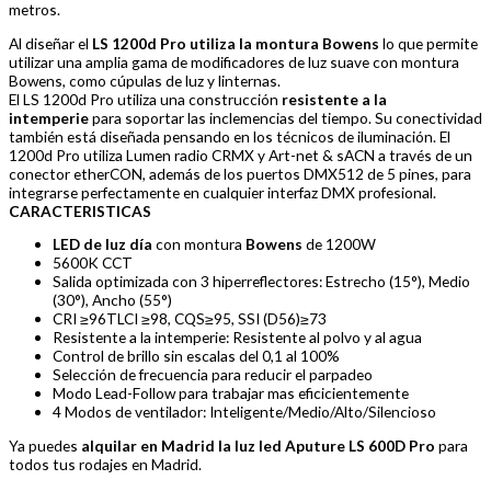
metros.
Al diseñar el
LS 1200d Pro utiliza la montura Bowens
lo que permite
utilizar una amplia gama de modificadores de luz suave con montura
Bowens, como cúpulas de luz y linternas.
El LS 1200d Pro utiliza una construcción
resistente a la
intemperie
para soportar las inclemencias del tiempo. Su conectividad
también está diseñada pensando en los técnicos de iluminación. El
1200d Pro utiliza Lumen radio CRMX y Art-net & sACN a través de un
conector etherCON, además de los puertos DMX512 de 5 pines, para
integrarse perfectamente en cualquier interfaz DMX profesional.
CARACTERISTICAS
LED de luz día
con montura
Bowens
de 1200W
5600K CCT
Salida optimizada con 3 hiperreflectores: Estrecho (15°), Medio
(30°), Ancho (55°)
CRI ≥96TLCI ≥98, CQS≥95, SSI (D56)≥73
Resistente a la intemperie: Resistente al polvo y al agua
Control de brillo sin escalas del 0,1 al 100%
Selección de frecuencia para reducir el parpadeo
Modo Lead-Follow para trabajar mas eficicientemente
4 Modos de ventilador: Inteligente/Medio/Alto/Silencioso
Ya puedes
alquilar en Madrid la luz led Aputure LS 600D Pro
para
todos tus rodajes en Madrid.