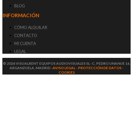
BLOG
INFORMACIÓN
CÓMO ALQUILAR
CONTACTO
MI CUENTA
LEGAL
© 2026 VISUALRENT EQUIPOS AUDIOVISUALES SL · C. PEDRO UNANUE 16,
ARGANZUELA, MADRID ·
AVISO LEGAL
-
PROTECCIÓN DE DATOS
-
COOKIES