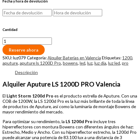
Fecha y hora de devolución
Cantidad
Reserve ahora
SKU:
luz079
Categoría:
Alquiler Baterías en Valencia
Etiquetas:
1200
,
aputure
,
aputure ls 1200D Pro
,
bowens
,
led
,
luz
,
luz día
,
luz led
,
pro
Descripción
Alquiler Aputure LS 1200D PRO Valencia
El
Light Storm 1200d Pro
es el producto estrella de Aputure. Con una
COB de 1200W, la LS 1200d Pro es la luz más brillante de toda la línea
de productos de Aputure, así como la luminaria de montaje Bowens de
mayor rendimiento del mercado.
Para optimizar su rendimiento, la
LS 1200d Pro
incluye tres
hiperreflectores con montura Bowens con diferentes ángulos de haz:
Estrecho, Medio y Ancho. Con su hiperreflector estrecho, la 1200d Pro
puede alcanzar una potencia de 83.100 lux a una distancia de 3