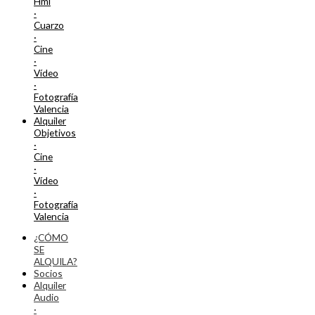
Hmi
·
Cuarzo
·
Cine
·
Vídeo
·
Fotografía
Valencia
Alquiler
Objetivos
·
Cine
·
Vídeo
·
Fotografía
Valencia
¿CÓMO
SE
ALQUILA?
Socios
Alquiler
Audio
·