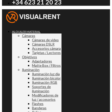
+34 623 21 20 23
ALQUILER MATERIAL
Cámaras
Cámaras de vídeo
Cámaras DSLR
Accesorios cámara
Tarjetas / Lectores
Objetivos
Adaptadores
Matte Box / Filtros
Iluminación
Iluminación luz día
Iluminación bicolor
Iluminación RGB
Soportes de
iluminación
Modificadores de
luz / accesorios
Flashes
Banderas