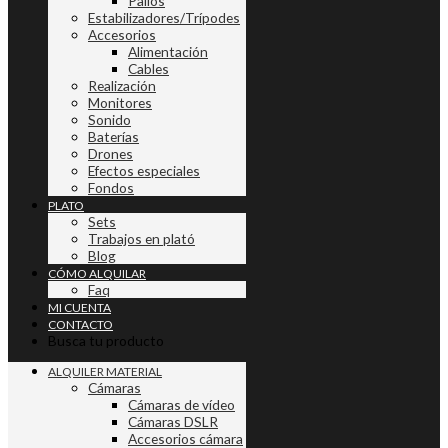
Palios
Estabilizadores/Trípodes
Accesorios
Alimentación
Cables
Realización
Monitores
Sonido
Baterías
Drones
Efectos especiales
Fondos
PLATO
Sets
Trabajos en plató
Blog
CÓMO ALQUILAR
Faq
MI CUENTA
CONTACTO
Busca tu producto
ALQUILER MATERIAL
Cámaras
Cámaras de vídeo
Cámaras DSLR
Accesorios cámara