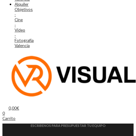
Alquiler
Objetivos
·
Cine
·
Vídeo
·
Fotografía
Valencia
0,00
€
0
Carrito
ESCRIBENOS PARA PRESUPUESTAR TU EQUIPO