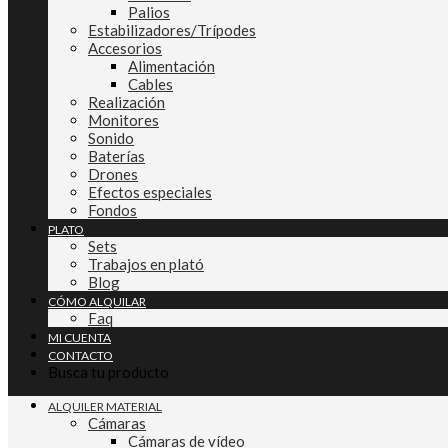
Palios
Estabilizadores/Trípodes
Accesorios
Alimentación
Cables
Realización
Monitores
Sonido
Baterías
Drones
Efectos especiales
Fondos
PLATO
Sets
Trabajos en plató
Blog
CÓMO ALQUILAR
Faq
MI CUENTA
CONTACTO
Busca tu producto
ALQUILER MATERIAL
Cámaras
Cámaras de vídeo