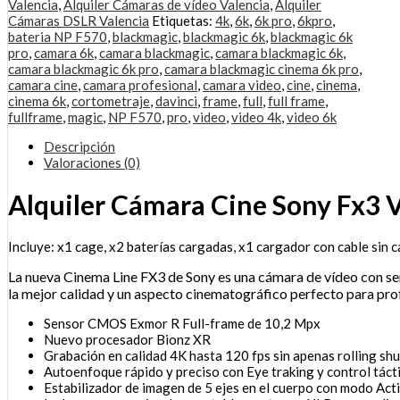
Valencia
,
Alquiler Cámaras de vídeo Valencia
,
Alquiler
Cámaras DSLR Valencia
Etiquetas:
4k
,
6k
,
6k pro
,
6kpro
,
bateria NP F570
,
blackmagic
,
blackmagic 6k
,
blackmagic 6k
pro
,
camara 6k
,
camara blackmagic
,
camara blackmagic 6k
,
camara blackmagic 6k pro
,
camara blackmagic cinema 6k pro
,
camara cine
,
camara profesional
,
camara video
,
cine
,
cinema
,
cinema 6k
,
cortometraje
,
davinci
,
frame
,
full
,
full frame
,
fullframe
,
magic
,
NP F570
,
pro
,
video
,
video 4k
,
video 6k
Descripción
Valoraciones (0)
Alquiler Cámara Cine Sony Fx3 
Incluye: x1 cage, x2 baterías cargadas, x1 cargador con cable sin c
La nueva Cinema Line FX3 de Sony es una cámara de vídeo con se
la mejor calidad y un aspecto cinematográfico perfecto para pro
Sensor CMOS Exmor R Full-frame de 10,2 Mpx
Nuevo procesador Bionz XR
Grabación en calidad 4K hasta 120 fps sin apenas rolling shu
Autoenfoque rápido y preciso con Eye traking y control tácti
Estabilizador de imagen de 5 ejes en el cuerpo con modo Act