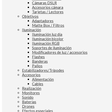
Cámaras DSLR
Accesorios cámara
Tarjetas / Lectores
Objetivos
Adaptadores
Matte Box / Filtros
Iluminación
Iluminación luz día
Iluminación bicolor
Iluminación RGB
Soportes de iluminación
Modificadores de luz / accesorios
Flashes
Banderas
Palios
Estabilizadores/Trípodes
Accesorios
Alimentación
Cables
Realización
Monitores
Sonido
Baterías
Drones
Efectos especiales