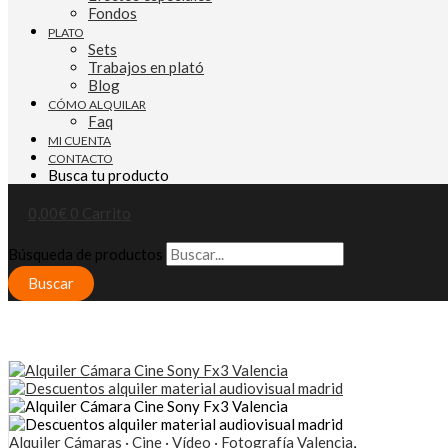
Fondos
PLATO
Sets
Trabajos en plató
Blog
CÓMO ALQUILAR
Faq
MI CUENTA
CONTACTO
Busca tu producto
0,00
€
0
Carrito
Búsqueda de productos
Buscar
Alquiler Cámaras · Cine · Vídeo · Fotografía Valencia
,