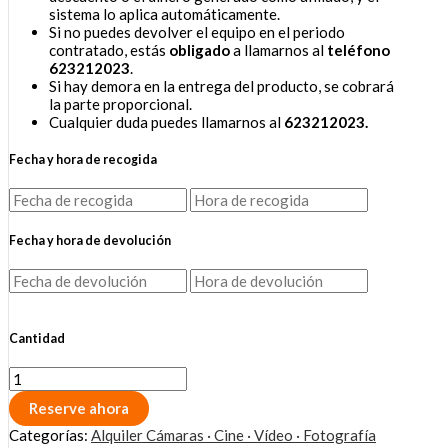
sistema lo aplica automáticamente.
Si no puedes devolver el equipo en el periodo
contratado, estás
obligado
a llamarnos al
teléfono
623212023
.
Si hay demora en la entrega del producto, se cobrará
la parte proporcional.
Cualquier duda puedes llamarnos al
623212023.
Fecha y hora de recogida
Fecha y hora de devolución
Cantidad
Reserve ahora
Categorías:
Alquiler Cámaras · Cine · Vídeo · Fotografía