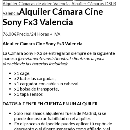
Alquiler Cámaras de vídeo Valencia
,
Alquiler Cámaras DSLR
Alquiler Cámara Cine
Valencia
Sony Fx3 Valencia
76,00
€
Precio/24 Horas + IVA
Alquiler Cámara Cine Sony Fx3 Valencia
La Cámara Sony FX3 se entregarán siempre de la siguiente
manera
(previamente advirtiendo al cliente de la poca
duración de las baterías incluidas)
:
x1 cage,
x2 baterías cargadas,
x1 cargador con cable sin cabezal,
x1 bolsa de transporte,
x1 tapa sensor.
DATOS A TENER EN CUENTA EN UN ALQUILER
Solo realizamos alquileres fuera de Madrid, si se
puede demostrar fiabilidad en el alquiler.
En el proceso del pedido puedes aplicar tú cupón de
descuento o el dinero generado como afiliado, y el